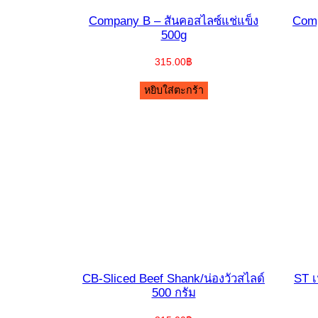
Company B – สันคอสไลซ์แช่แข็ง
Comp
500g
315.00
฿
หยิบใส่ตะกร้า
CB-Sliced Beef Shank/น่องวัวสไลด์
ST เ
500 กรัม