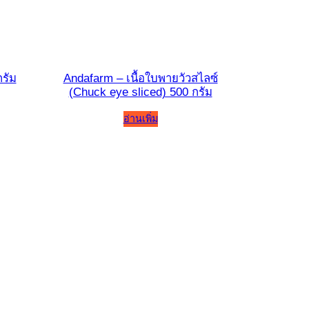
กรัม
Andafarm – เนื้อใบพายวัวสไลซ์
(Chuck eye sliced) 500 กรัม
อ่านเพิ่ม