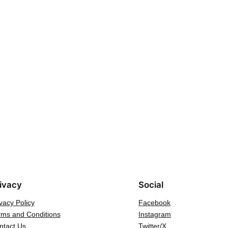
ivacy
Social
vacy Policy
Facebook
rms and Conditions
Instagram
ntact Us
Twitter/X