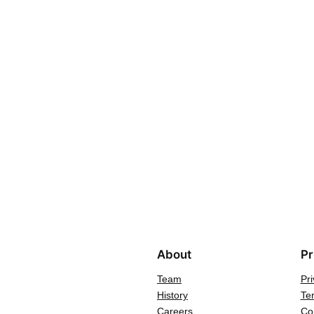
About
Pr
Team
Pri
History
Te
Careers
Co