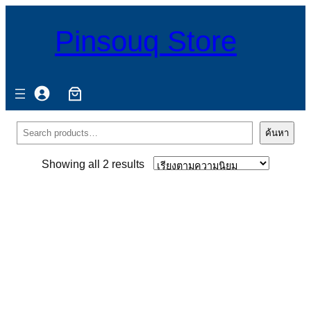
Pinsouq Store
ค้นหา
ค้นหา
Sorted
Showing all 2 results
by
popularity