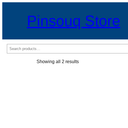
Pinsouq Store
ค้นหา
Sorted
Showing all 2 results
by
popularity