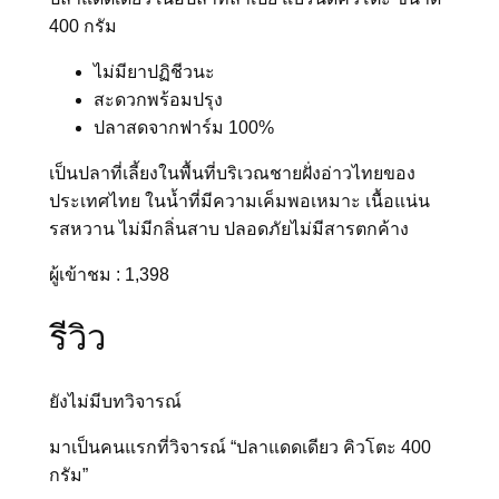
ย
400 กรัม
ว
ไม่มียาปฏิชีวนะ
คิ
สะดวกพร้อมปรุง
ว
ปลาสดจากฟาร์ม 100%
โ
ต
เป็นปลาที่เลี้ยงในพื้นที่บริเวณชายฝั่งอ่าวไทยของ
ะ
ประเทศไทย ในน้ำที่มีความเค็มพอเหมาะ เนื้อแน่น
4
รสหวาน ไม่มีกลิ่นสาบ ปลอดภัยไม่มีสารตกค้าง
0
0
ผู้เข้าชม :
1,398
ก
รั
รีวิว
ม
ชิ้
ยังไม่มีบทวิจารณ์
น
มาเป็นคนแรกที่วิจารณ์ “ปลาแดดเดียว คิวโตะ 400
กรัม”