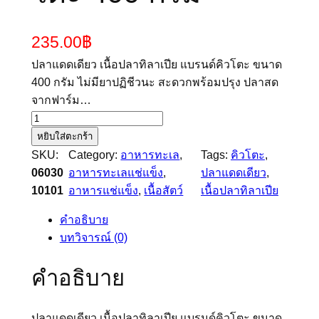
235.00
฿
ปลาแดดเดียว เนื้อปลาทิลาเปีย แบรนด์คิวโตะ ขนาด
400 กรัม ไม่มียาปฏิชีวนะ สะดวกพร้อมปรุง ปลาสด
จากฟาร์ม…
จำ
น
หยิบใส่ตะกร้า
ว
SKU:
Category:
อาหารทะเล
, 
Tags:
คิวโตะ
, 
น
06030
อาหารทะเลแช่แข็ง
, 
ปลาแดดเดียว
, 
ป
10101
อาหารแช่แข็ง
, 
เนื้อสัตว์
เนื้อปลาทิลาเปีย
ล
คำอธิบาย
า
บทวิจารณ์ (0)
แ
ด
คำอธิบาย
ด
เ
ดี
ปลาแดดเดียว เนื้อปลาทิลาเปีย แบรนด์คิวโตะ ขนาด