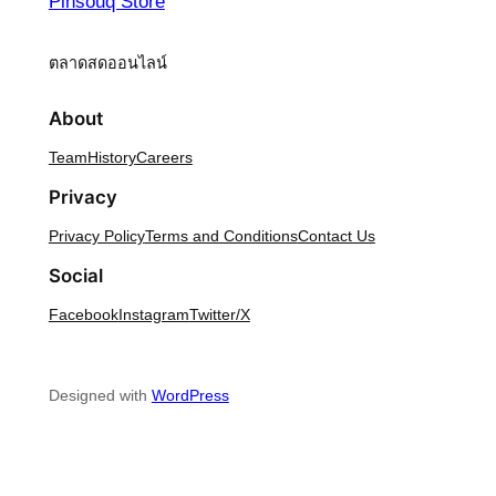
Pinsouq Store
ตลาดสดออนไลน์
About
Team
History
Careers
Privacy
Privacy Policy
Terms and Conditions
Contact Us
Social
Facebook
Instagram
Twitter/X
Designed with
WordPress