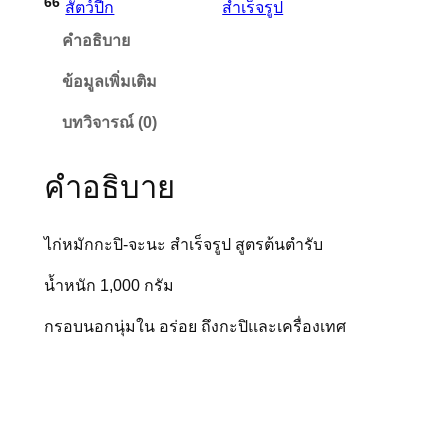
66
สัตว์ปีก
สำเร็จรูป
ก
คำอธิบาย
ก
ะ
ข้อมูลเพิ่มเติม
ปิ
-
บทวิจารณ์ (0)
จ
ะ
คำอธิบาย
น
ะ
สำ
ไก่หมักกะปิ-จะนะ สำเร็จรูป สูตรต้นตำรับ
เ
น้ำหนัก 1,000 กรัม
ร็
จ
กรอบนอกนุ่มใน อร่อย ถึงกะปิและเครื่องเทศ
รู
ป
สู
ต
ร