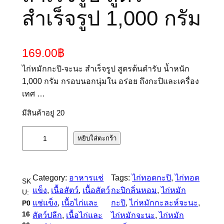
สำเร็จรูป 1,000 กรัม
169.00
฿
ไก่หมักกะปิ-จะนะ สำเร็จรูป สูตรต้นตำรับ น้ำหนัก
1,000 กรัม กรอบนอกนุ่มใน อร่อย ถึงกะปิและเครื่อง
เทศ …
มีสินค้าอยู่ 20
จำ
หยิบใส่ตะกร้า
น
ว
น
Category:
อาหารแช่
Tags:
ไก่ทอดกะปิ
, 
ไก่ทอด
SK
ไ
แข็ง
, 
เนื้อสัตว์
, 
เนื้อสัตว์
กะปิกลิ่นหอม
, 
ไก่หมัก
U:
ก่
แช่แข็ง
, 
เนื้อไก่และ
กะปิ
, 
ไก่หมักกะละห์จะนะ
, 
P0
ห
16
สัตว์ปลีก
, 
เนื้อไก่และ
ไก่หมักจะนะ
, 
ไก่หมัก
มั