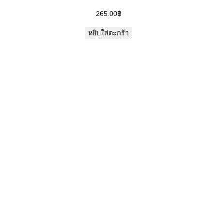
265.00
฿
หยิบใส่ตะกร้า