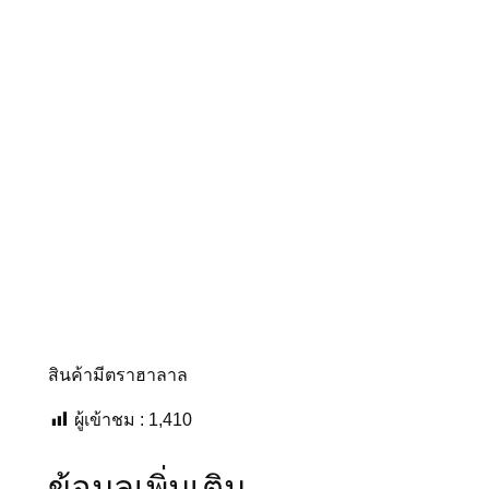
สำ
เ
ร็
จ
รู
ป
1
,
0
0
0
ก
รั
ม
สินค้ามีตราฮาลาล
ชิ้
ผู้เข้าชม :
1,410
น
ข้อมูลเพิ่มเติม