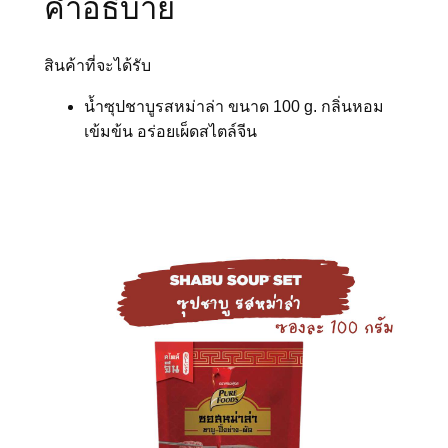
คำอธิบาย
ม่
า
สินค้าที่จะได้รับ
ล่
า
น้ำซุปชาบูรสหม่าล่า ขนาด 100 g. กลิ่นหอม
ช
เข้มข้น อร่อยเผ็ดสไตล์จีน
า
บู
1
0
0
ก
รั
ม
ชิ้
น