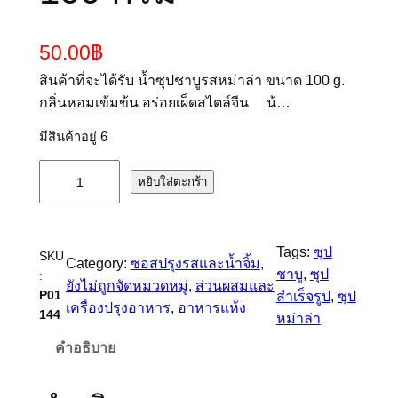
50.00
฿
สินค้าที่จะได้รับ น้ำซุปชาบูรสหม่าล่า ขนาด 100 g.
กลิ่นหอมเข้มข้น อร่อยเผ็ดสไตล์จีน น้…
มีสินค้าอยู่ 6
จำ
หยิบใส่ตะกร้า
น
ว
น
Tags:
ซุป
SKU
P
Category:
ซอสปรุงรสและน้ำจิ้ม
, 
ชาบู
, 
ซุป
:
F
ยังไม่ถูกจัดหมวดหมู่
, 
ส่วนผสมและ
P01
สำเร็จรูป
, 
ซุป
-
เครื่องปรุงอาหาร
, 
อาหารแห้ง
144
หม่าล่า
ซ
คำอธิบาย
อ
ส
ห