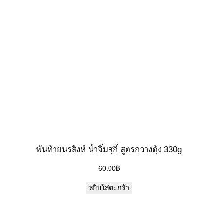
พันท้ายนรสิงห์ น้ำจิ้มสุกี้ สูตรกวางตุ้ง 330g
60.00
฿
หยิบใส่ตะกร้า