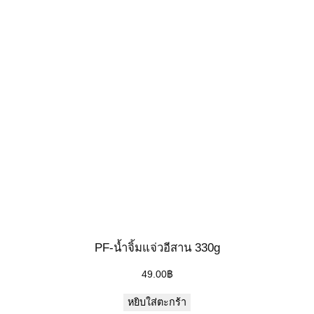
PF-น้ำจิ้มแจ่วอีสาน 330g
49.00
฿
หยิบใส่ตะกร้า